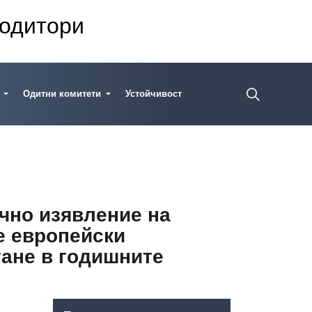
 одитори
Одитни комитети
Устойчивост
чно изявление на
е европейски
тане в годишните