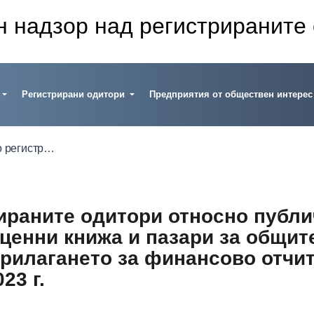
н надзор над регистрираните
Регистрирани одитори
Предприятия от обществен интерес
 при правоприлагането за финансово отчитане в годишните финансови отчети за 2023 г.
раните одитори относно публи
 ценни книжа и пазари за общит
рилагането за финансово отчи
23 г.