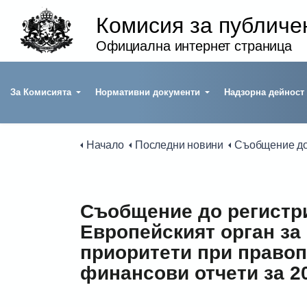
Комисия за публиче
Официална интернет страница
За Комисията
Нормативни документи
Надзорна дейност
Начало
Последни новини
Съобщение до регистрираните одитори относно публично изявление на Европейският орган за ценни книжа и пазари за общите европейски приоритети
Съобщение до регистри
Европейският орган за
приоритети при правоп
финансови отчети за 20