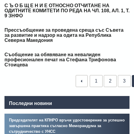
С Ъ О Б Щ Е Н И Е ОТНОСНО ОТЧИТАНЕ НА
ОДИТНИТЕ КОМИТЕТИ ПО РЕДА НА ЧЛ. 108, АЛ. 1, Т.
9 ЗНФО
Прессъобщение за проведена среща със Съвета
за развитие и надзор на одита на Република
Северна Македония
Съобщение за обявяване на невалиден
професионален печат на Стефана Трифонова
Стоицева
1
2
3
Последни новини
Председателят на КПНРО връчи удостоверение за успешно
завършена практика съгласно Меморандума за
сътрудничество с УНСС