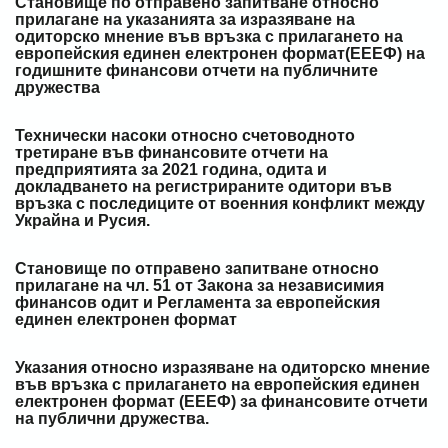
Становище по отправено запитване относно
прилагане на указанията за изразяване на
одиторско мнение във връзка с прилагането на
европейския единен електронен формат(ЕЕЕФ) на
годишните финансови отчети на публичните
дружества
Технически насоки относно счетоводното
третиране във финансовите отчети на
предприятията за 2021 година, одита и
докладването на регистрираните одитори във
връзка с последиците от военния конфликт между
Украйна и Русия.
Становище по отправено запитване относно
прилагане на чл. 51 от Закона за независимия
финансов одит и Регламента за европейския
единен електронен формат
Указания относно изразяване на одиторско мнение
във връзка с прилагането на европейския единен
електронен формат (ЕЕЕФ) за финансовите отчети
на публични дружества.