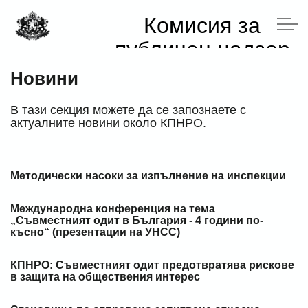
Комисия за
публичен надзор
над регистрираните
Новини
За Комисията
одитори
В тази секция можете да се запознаете с
Нормативни документи
актуалните новини около КПНРО.
Надзорна дейност
Методически насоки за изпълнение на инспекции
Регистрирани одитори
Международна конференция на тема
Предприятия от обществен интерес
„Съвместният одит в България - 4 години по-
късно“ (презентации на УНСС)
Одитни комитети
КПНРО: Съвместният одит предотвратява рискове
в защита на обществения интерес
Устойчивост